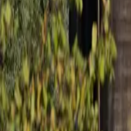
FR
FR
EN
PT
ES
DE
Contact