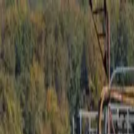
Nos farines
La Maison Foricher
BAGATELLE® Label Rouge
Accom