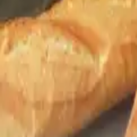
FR
FR
EN
PT
ES
DE
Contact