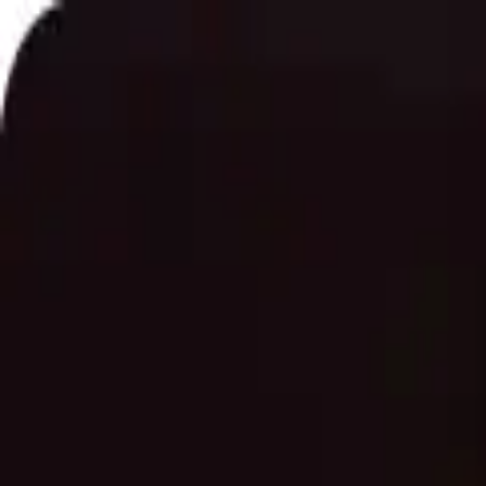
Nos farines
La Maison Foricher
BAGATELLE® Label Rouge
Accom