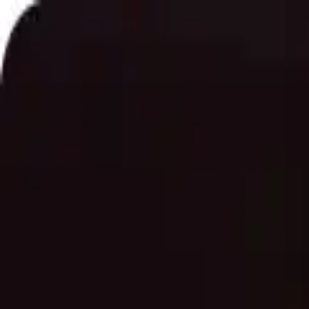
Our products
The Foricher House
BAGATELLE® Label Rouge
Sup