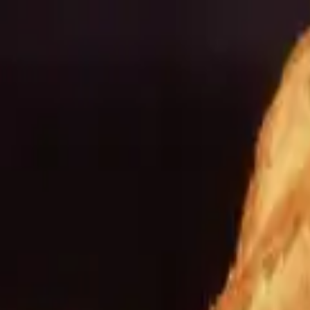
port
Export
News
Shop