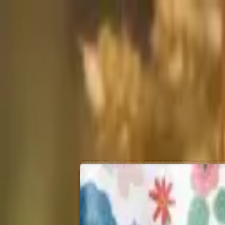
Nos farines
La Maison Foricher
BAGATELLE® Label Rouge
Accom