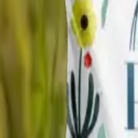
FR
FR
EN
PT
ES
DE
Contact