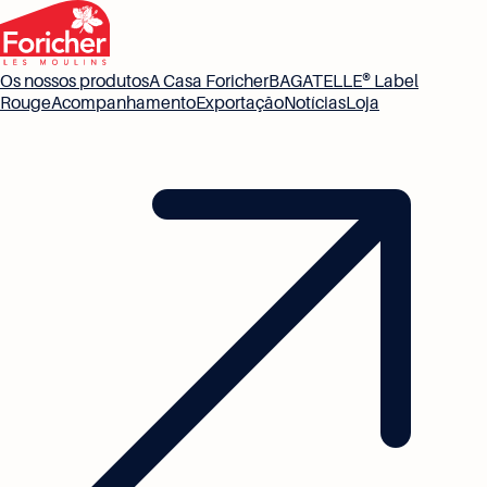
Os nossos produtos
A Casa Foricher
BAGATELLE® Label
Rouge
Acompanhamento
Exportação
Notícias
Loja