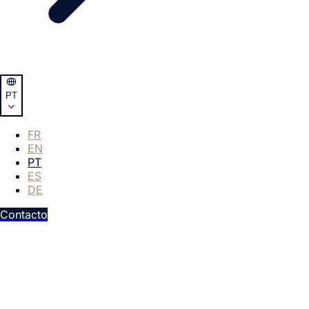
PT
FR
EN
PT
ES
DE
Contacto