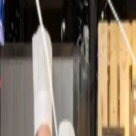
DE
FR
EN
PT
ES
DE
Kontaktieren Sie uns