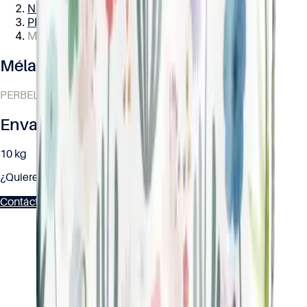
Nuestros productos
PERBELLE Bio® – Gama ecológica
Mélange de Graines Bio
Mélange de Graines Bio
PERBELLE Bio® – Gama ecológica
Envases disponibles
10 kg
¿Quiere trabajar con este producto?
Contáctenos