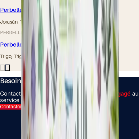
Perbelle® Khorasan Bio
Jorasán, Trigo | 25 kg
PERBELLE Bio® – Gama ecológica
Perbelle® Sarrasin Bio
Trigo, Trigo sarraceno | 25 kg
Besoin d’un conseil ?
Contactez votre meunier
indépendant
et
engagé
au
service des artisans boulangers.
Contáctenos