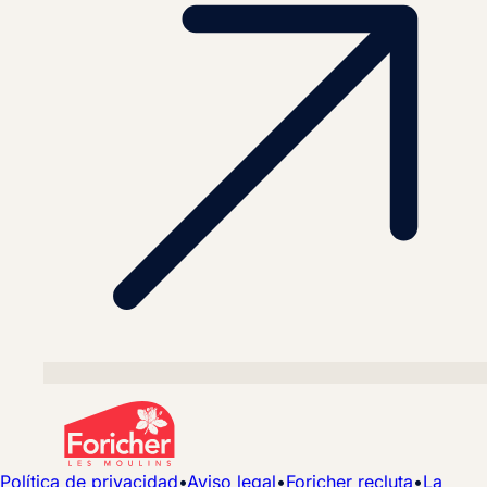
Política de privacidad
•
Aviso legal
•
Foricher recluta
•
La