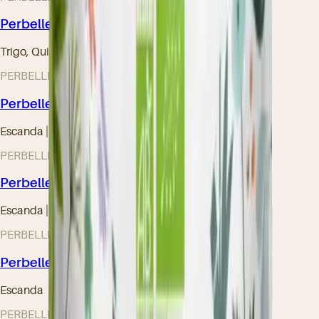
Perbelle® Quinoa Bio
Trigo, Quinoa | 25 kg
PERBELLE Bio® – Gama ecológica
Perbelle® Épeautre Bio
Escanda | 25 kg
PERBELLE Bio® – Gama ecológica
Perbelle® Petit Épeautre Bio
Escanda | 25 kg
PERBELLE Bio® – Gama ecológica
Perbelle® Epeautre bise Bio
Escanda
PERBELLE Bio® – Gama ecológica