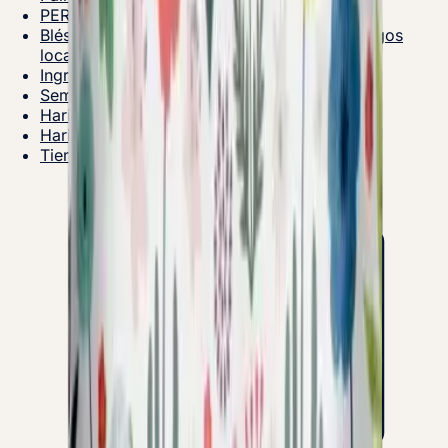
PERBELLE Bio® – Gama ecológica
Blés de pays 100 % NATURE® – Gama de trigos
locales
Ingredientes para hacer pan
Semillas y frutos secos
Harinas mezcladas y otras materias primas
Harinas para bollería y pastelería
Tienda para particulares