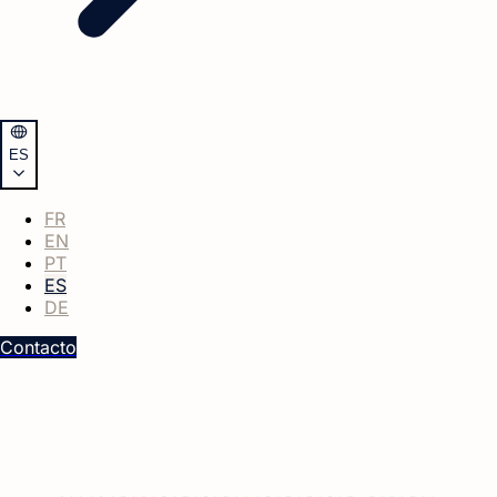
ES
FR
EN
PT
ES
DE
Contacto