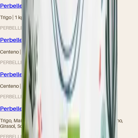
Perbelle® Blé Bio Type 150
Trigo | 1 kg • 5 kg • 25 kg
PERBELLE Bio® – Gama ecológica
Perbelle® Seigle Bio Type 130
Centeno | 25 kg
PERBELLE Bio® – Gama ecológica
Perbelle® Seigle Bio Type 170
Centeno | 25 kg
PERBELLE Bio® – Gama ecológica
Perbelle® 6 Céréales Bio
Trigo, Maíz, Cebada, Escanda, Centeno, Trigo sarraceno,
Girasol, Soja | 25 kg
PERBELLE Bio® – Gama ecológica