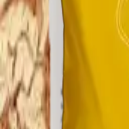
FR
FR
EN
PT
ES
DE
Contact