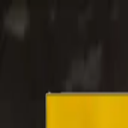
Nos farines
La Maison Foricher
BAGATELLE® Label Rouge
Accom