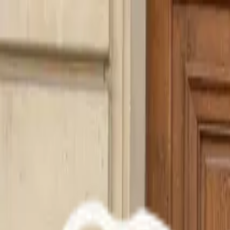
Our products
The Foricher House
BAGATELLE® Label Rouge
Sup