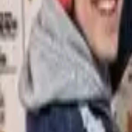
DE
FR
EN
PT
ES
DE
Kontaktieren Sie uns