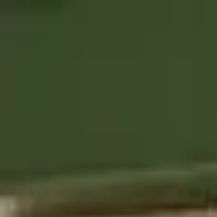
Unsere Produkte
Das Haus Foricher
BAGATELLE® Label Rouge
B