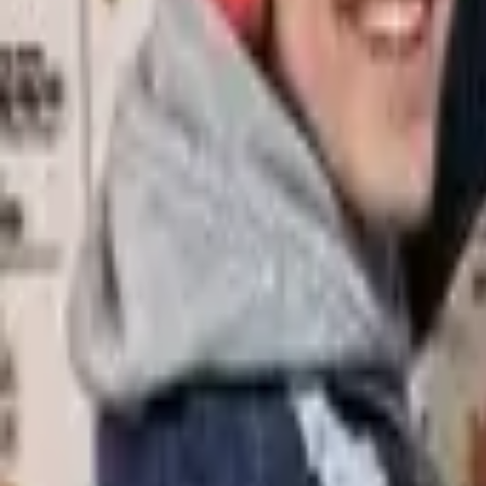
PT
FR
EN
PT
ES
DE
Contacto