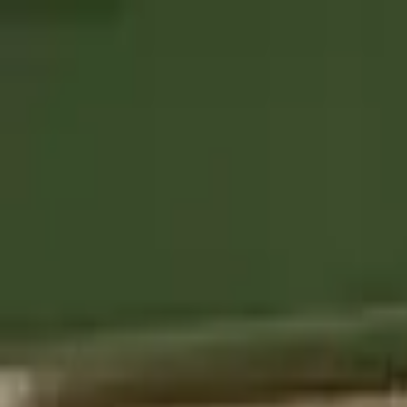
Os nossos produtos
A Casa Foricher
BAGATELLE® Label Rouge
A