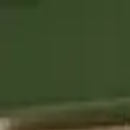
Os nossos produtos
A Casa Foricher
BAGATELLE® Label Rouge
A