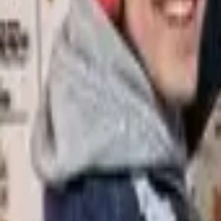
PT
FR
EN
PT
ES
DE
Contacto