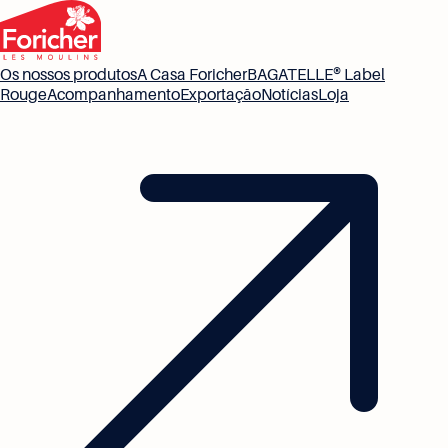
Os nossos produtos
A Casa Foricher
BAGATELLE® Label
Rouge
Acompanhamento
Exportação
Notícias
Loja