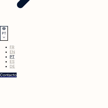
PT
FR
EN
PT
ES
DE
Contacto