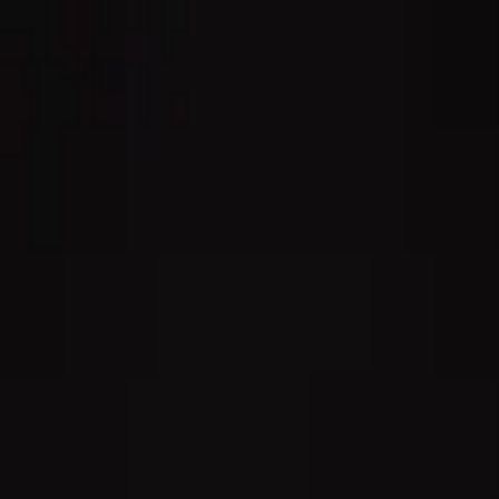
Unsere Produkte
Das Haus Foricher
BAGATELLE® Label Rouge
B