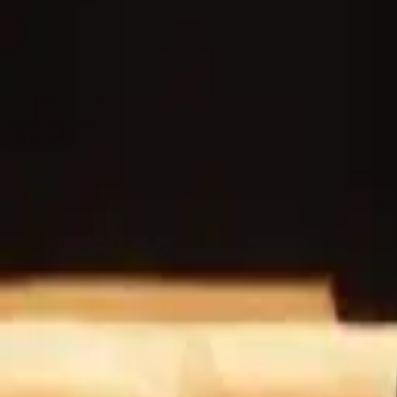
DE
FR
EN
PT
ES
DE
Kontaktieren Sie uns