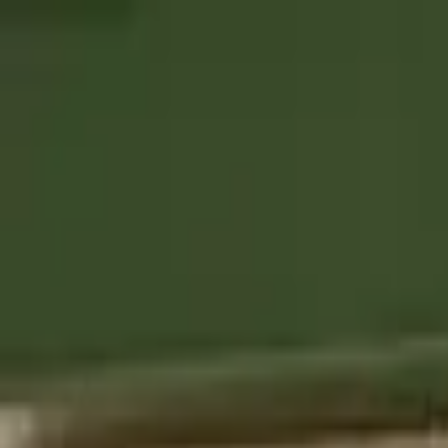
Os nossos produtos
A Casa Foricher
BAGATELLE® Label Rouge
A