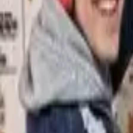
PT
FR
EN
PT
ES
DE
Contacto