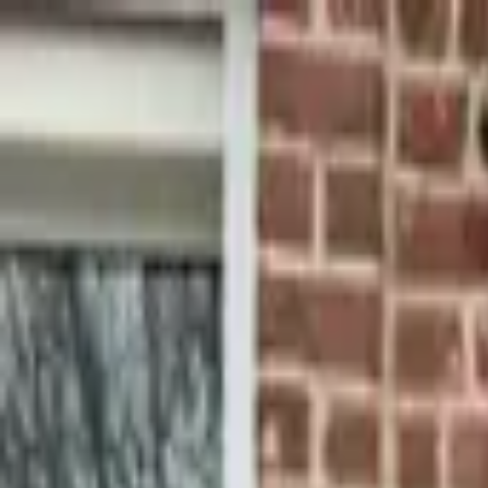
Our products
The Foricher House
BAGATELLE® Label Rouge
Sup