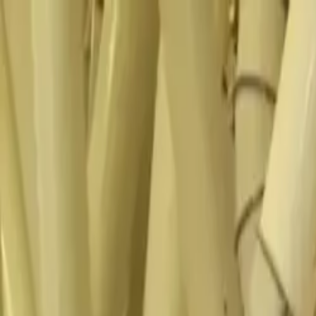
Os nossos produtos
A Casa Foricher
BAGATELLE® Label Rouge
A