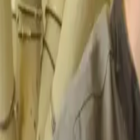
PT
FR
EN
PT
ES
DE
Contacto