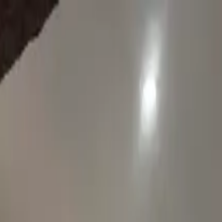
port
Export
News
Shop