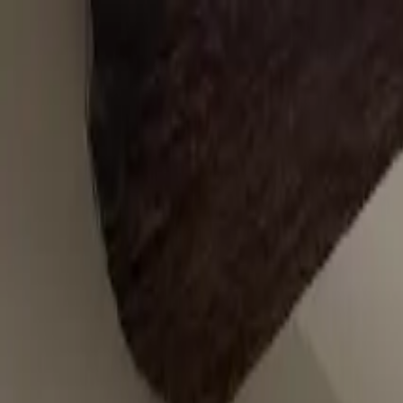
Our products
The Foricher House
BAGATELLE® Label Rouge
Sup